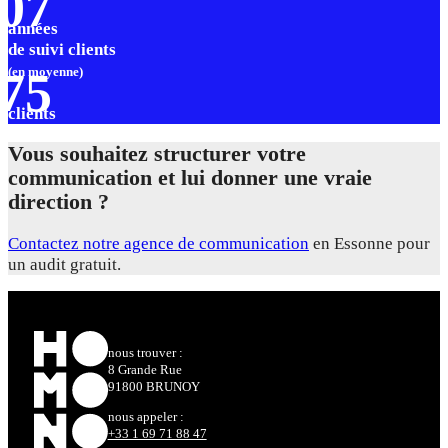
0
7
années
de suivi clients
75
(en moyenne)
clients
Vous souhaitez structurer votre
communication et lui donner une vraie
direction ?
Contactez notre agence de communication
en Essonne pour
un audit gratuit.
nous trouver :
8 Grande Rue
91800 BRUNOY
nous appeler :
+33 1 69 71 88 47