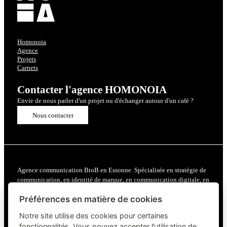
Homonoia
Agence
Projets
Carnets
Contacter l'agence HOMONOIA
Envie de nous parler d'un projet ou d'échanger autour d'un café ?
Nous contacter
Agence communication BtoB en Essonne. Spécialisée en stratégie de
communication, en identité de marque, en communication digitale, en
motion design et en relations presse. Nous accompagnons les
Préférences en matière de cookies
entreprises et PME de Paris et Ile de France pour renforcer leur
visibilité, générer des leads qualifiés et construire une image de
Notre site utilise des cookies pour certaines
marque forte.
fonctionnalités. Vous pouvez accepter l’utilisation de